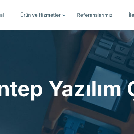
al
Ürün ve Hizmetler
Referanslarımız
İl
ntep Yazılım