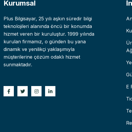
Kurumsal
İ
Plus Bilgisayar, 25 yılı aşkın süredir bilgi
An
teknolojileri alanında öncü bir konumda
Ku
hizmet veren bir kuruluştur. 1999 yılında
kurulan firmamız, o günden bu yana
Ür
dinamik ve yenilikçi yaklaşımıyla
Ağ
müşterilerine çözüm odaklı hizmet
Ye
sunmaktadır.
Gü
E 
Ti
Te
Re