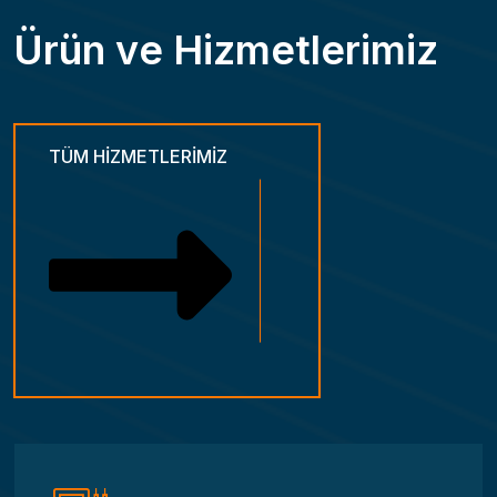
Ü
r
ü
n
v
e
H
i
z
m
e
t
l
e
r
i
m
i
z
TÜM HIZMETLERIMIZ