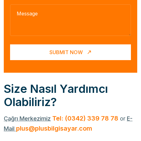
SUBMIT NOW
S
i
z
e
N
a
s
ı
l
Y
a
r
d
ı
m
c
ı
O
l
a
b
i
l
i
r
i
z
?
Tel: (0342) 339 78 78
Çağrı Merkezimiz
or
E-
plus@plusbilgisayar.com
Mail