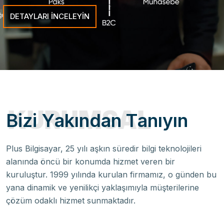
DETAYLARI INCELEYIN
KURUMSAL
B
i
z
i
Y
a
k
ı
n
d
a
n
T
a
n
ı
y
ı
n
Plus Bilgisayar, 25 yılı aşkın süredir bilgi teknolojileri
alanında öncü bir konumda hizmet veren bir
kuruluştur. 1999 yılında kurulan firmamız, o günden bu
yana dinamik ve yenilikçi yaklaşımıyla müşterilerine
çözüm odaklı hizmet sunmaktadır.