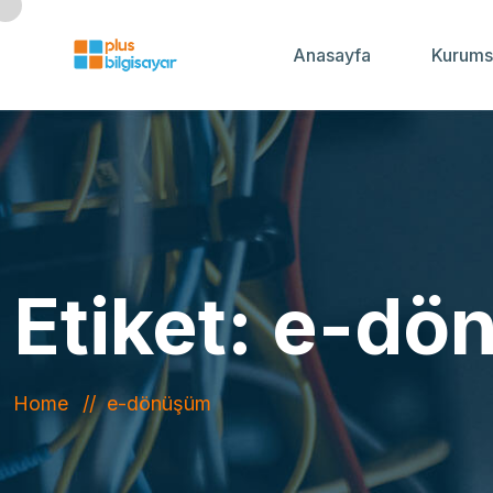
Anasayfa
Kurums
Etiket:
e-dö
Home
e-dönüşüm