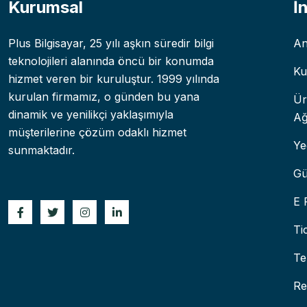
Kurumsal
İ
Plus Bilgisayar, 25 yılı aşkın süredir bilgi
An
teknolojileri alanında öncü bir konumda
Ku
hizmet veren bir kuruluştur. 1999 yılında
kurulan firmamız, o günden bu yana
Ür
dinamik ve yenilikçi yaklaşımıyla
Ağ
müşterilerine çözüm odaklı hizmet
Ye
sunmaktadır.
Gü
E 
Ti
Te
Re