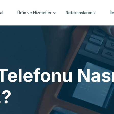
al
Ürün ve Hizmetler
Referanslarımız
İl
Telefonu Nası
z?