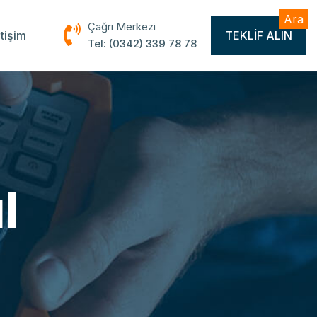
Ara
Çağrı Merkezi
etişim
TEKLIF ALIN
Tel: (0342) 339 78 78
l